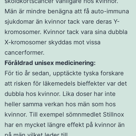
sköldkörtscancer vanligare hos kvinnor.
Män är mindre benägna att få auto-immuna
sjukdomar än kvinnor tack vare deras Y-
kromosomer. Kvinnor tack vara sina dubbla
X-kromosomer skyddas mot vissa
cancerformer.
Föråldrad unisex medicinering:
För tio år sedan, upptäckte tyska forskare
att risken för läkemedels bieffekter var det
dubbla hos kvinnor. Lika doser har inte
heller samma verkan hos män som hos
kvinnor. Till exempel sömnmedlet Stillnox
har en mycket längre effekt på kvinnor än
på män vilket leder till