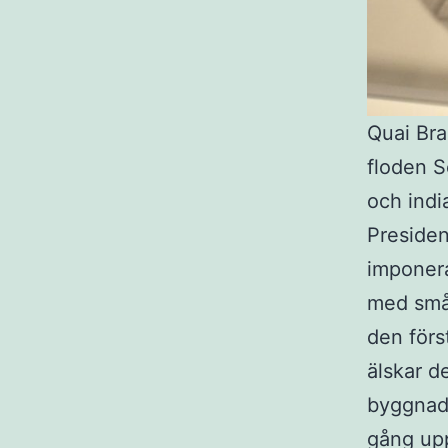
Quai Bra
floden S
och indi
Presiden
imponera
med små 
den förs
älskar d
byggnade
gång upp