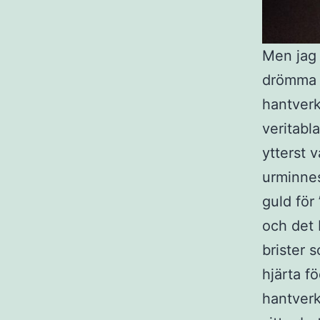
Men jag 
drömma m
hantverk
veritabl
ytterst 
urminnes
guld för
och det b
brister 
hjärta f
hantverk