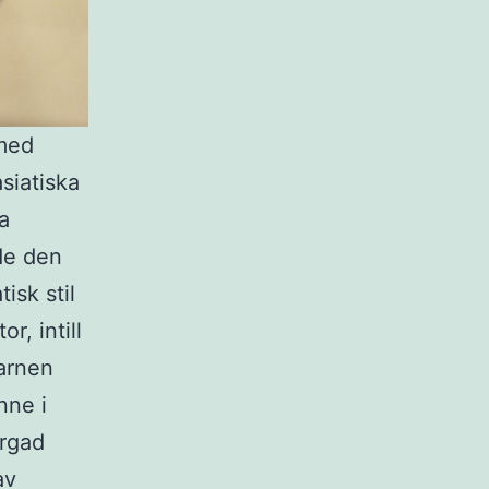
 med
siatiska
a
de den
isk stil
, intill
Barnen
nne i
ärgad
av