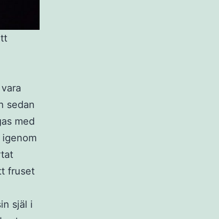
tt
i
 vara
en sedan
agas med
r igenom
rtat
t fruset
n själ i