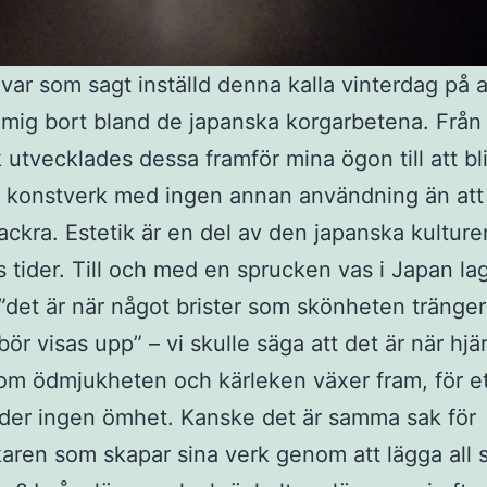
var som sagt inställd denna kalla vinterdag på a
ig bort bland de japanska korgarbetena. Från
 utvecklades dessa framför mina ögon till att bl
a konstverk med ingen annan användning än att
vackra. Estetik är en del av den japanska kultur
 tider. Till och med en sprucken vas i Japan l
 ”det är när något brister som skönheten tränge
ör visas upp” – vi skulle säga att det är när hjä
som ödmjukheten och kärleken växer fram, för et
öder ingen ömhet. Kanske det är samma sak för
aren som skapar sina verk genom att lägga all si