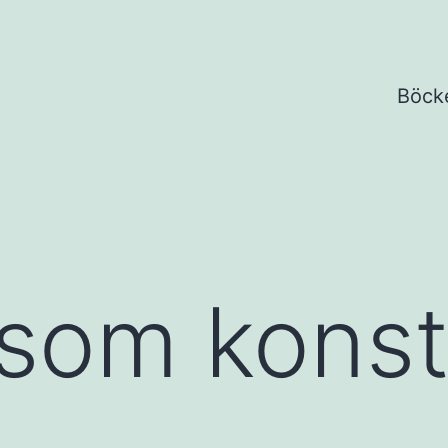
Böck
som kons