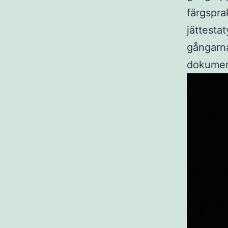
färgspra
jättesta
gångarna
dokument