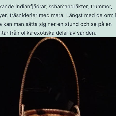
kande indianfjädrar, schamandräkter, trummor,
tyer, träsniderier med mera. Längst med de orml
 kan man sätta sig ner en stund och se på en
är från olika exotiska delar av världen.