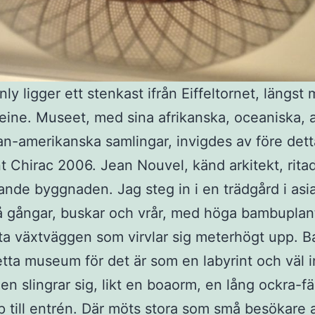
nly ligger ett stenkast ifrån Eiffeltornet, längst
eine. Museet, med sina afrikanska, oceaniska, a
an-amerikanska samlingar, invigdes av före dett
t Chirac 2006. Jean Nouvel, känd arkitekt, rita
nde byggnaden. Jag steg in i en trädgård i asiat
gångar, buskar och vrår, med höga bambuplantor
ta växtväggen som virvlar sig meterhögt upp. 
etta museum för det är som en labyrint och väl i
n slingrar sig, likt en boaorm, en lång ockra-f
 till entrén. Där möts stora som små besökare 