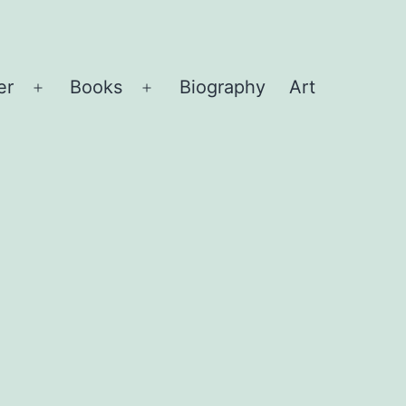
er
Books
Biography
Art
Open
Open
menu
menu
t