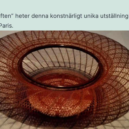
uften” heter denna konstnärligt unika utställnin
Paris.