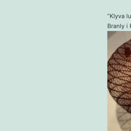
”Klyva l
Branly i 