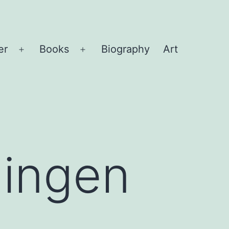
er
Books
Biography
Art
Open
Open
menu
menu
ningen