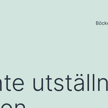
Böck
nte utställ
ion