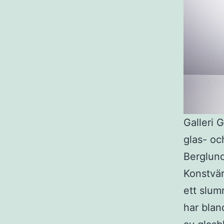
Galleri 
glas- oc
Berglund
Konstvär
ett slum
har blan