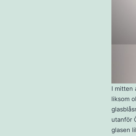
I mitten 
liksom o
glasblås
utanför 
glasen li