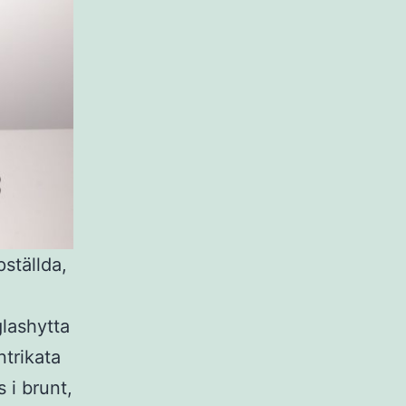
pställda,
lashytta
ntrikata
 i brunt,