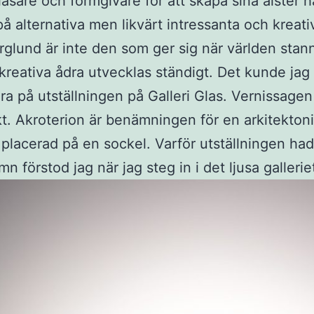
låsare och formgivare för att skapa sina alster ha
 alternativa men likvärt intressanta och kreativ
glund är inte den som ger sig när världen stan
reativa ådra utvecklas ständigt. Det kunde jag
ra på utställningen på Galleri Glas. Vernissagen
t. Akroterion är benämningen för en arkitekton
placerad på en sockel. Varför utställningen had
n förstod jag när jag steg in i det ljusa gallerie