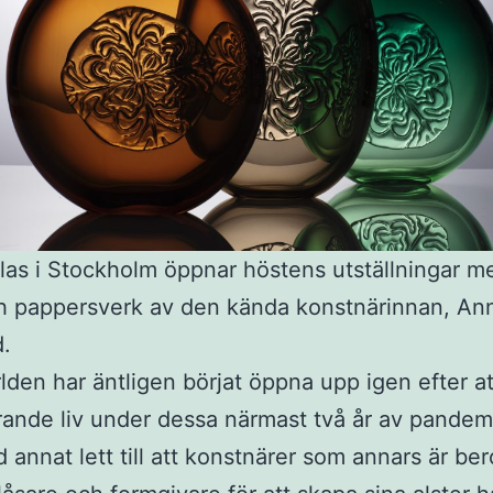
Glas i Stockholm öppnar höstens utställningar m
h pappersverk av den kända konstnärinnan, An
.
lden har äntligen börjat öppna upp igen efter at
rande liv under dessa närmast två år av pandem
d annat lett till att konstnärer som annars är b