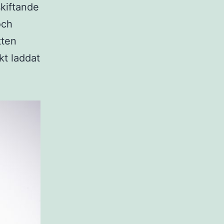
skiftande
och
tten
kt laddat