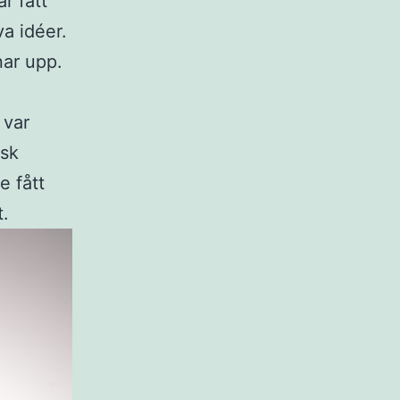
r fått
a idéer.
nar upp.
 var
isk
e fått
t.