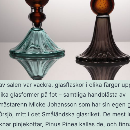
av salen var vackra, glasflaskor i olika färger up
lika glasformer på fot – samtliga handblåsta av
mästarenn Micke Johansson som har sin egen g
Örsjö, mitt i det Småländska glasriket. De mest i
knar pinjekottar, Pinus Pinea kallas de, och finns