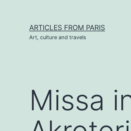
Skip
to
content
ARTICLES FROM PARIS
Art, culture and travels
Missa i
Akroter