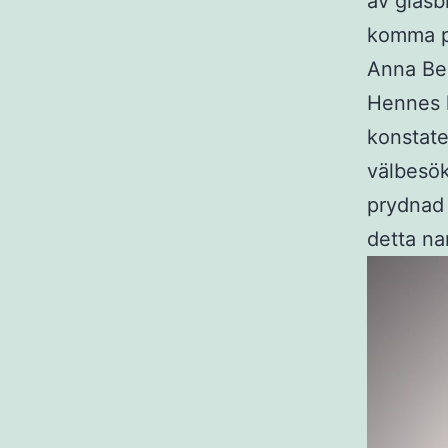
av glasb
komma på
Anna Ber
Hennes k
konstate
välbesök
prydnad 
detta nam