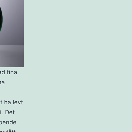
ed fina
na
t ha levt
i. Det
eroende