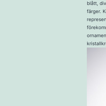
blått, d
färger. 
represen
förekomm
ornament
kristall